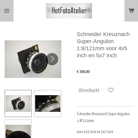
Ga
direct
naar
de
hoofdinhoud
Schneider Kreuznach
Super-Angulon
1:8/121mm voor 4x5
inch en 5x7 inch
€ 300,00
Uitverkocht
Schneider Kreuznach Super-Angulon
1:8/121mm
voor 4x5 inch en 5x7 inch