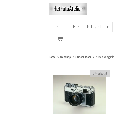
Ga
direct
naar
de
Home
Museum Fotografie
hoofdinhoud
Home
»
Webshop
»
Camera store
»
Nikon Rangefi
Uitverkocht