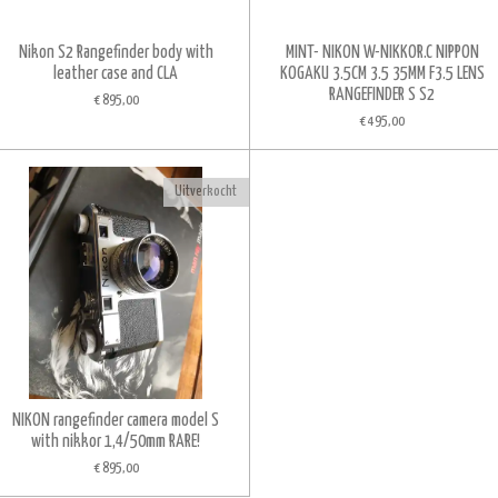
Nikon S2 Rangefinder body with
MINT- NIKON W-NIKKOR.C NIPPON
leather case and CLA
KOGAKU 3.5CM 3.5 35MM F3.5 LENS
RANGEFINDER S S2
€ 895,00
€ 495,00
Uitverkocht
NIKON rangefinder camera model S
with nikkor 1,4/50mm RARE!
€ 895,00