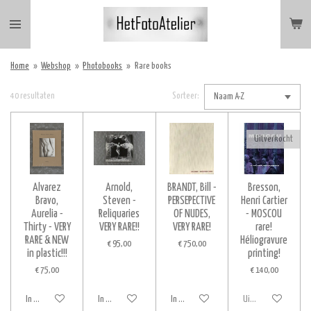
Ga
direct
naar
de
Home
»
Webshop
»
Photobooks
»
Rare books
hoofdinhoud
40 resultaten
Sorteer:
Uitverkocht
Alvarez
Arnold,
BRANDT, Bill -
Bresson,
Bravo,
Steven -
PERSEPECTIVE
Henri Cartier
Aurelia -
Reliquaries
OF NUDES,
- MOSCOU
Thirty - VERY
VERY RARE!!
VERY RARE!
rare!
RARE & NEW
Héliogravure
€ 95,00
€ 750,00
in plastic!!!
printing!
€ 75,00
€ 140,00
In winkelwagen
In winkelwagen
In winkelwagen
Uitverkocht