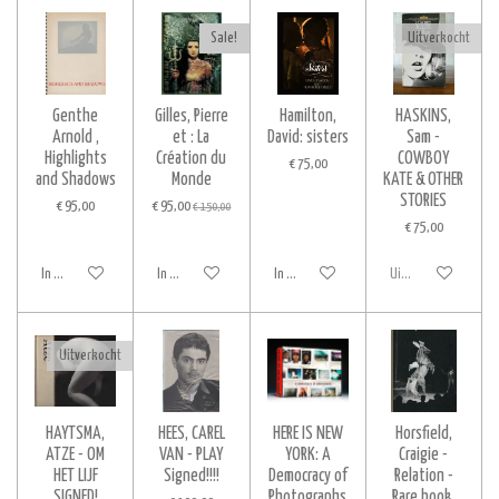
Sale!
Uitverkocht
Genthe
Gilles, Pierre
Hamilton,
HASKINS,
Arnold ,
et : La
David: sisters
Sam -
Highlights
Création du
COWBOY
€ 75,00
and Shadows
Monde
KATE & OTHER
STORIES
€ 95,00
€ 95,00
€ 150,00
€ 75,00
In winkelwagen
In winkelwagen
In winkelwagen
Uitverkocht
Uitverkocht
HAYTSMA,
HEES, CAREL
HERE IS NEW
Horsfield,
ATZE - OM
VAN - PLAY
YORK: A
Craigie -
HET LIJF
Signed!!!!
Democracy of
Relation -
SIGNED!
Photographs
Rare book,