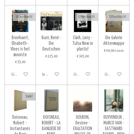
Uitverkocht
Uitverkocht
Uitverkocht
Broekaert,
Burri, René -
Clark, Larry -
Die Galerie
Elisabeth -
Die
Tulsa New in
Aktenmappe
Vlees is het
Deutschen
plastic!
€ 40,00
€ 50,00
mooiste
€ 225,00
€ 345,00
€ 35,00
Uitverkocht
In winkelwagen
Uitverkocht
Uitverkocht
Sale!
Doisneau,
DOISNEAU,
DOLRON,
DUYVENDIJK ,
Robert -
ROBERT - LA
Desiree -
MARCO VAN -
Instantanés
BANLIEUE DE
EXALTATION
EASTWARD