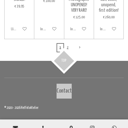
€ 100,00
UNOPENED!
unopend,
€ 39,95
VERY RARE!
first edition!
€ 125,00
€ 260,00
Uitverkocht
In winkelwagen
In winkelwagen
In winkelwagen
1
2
TOP
Contact
© 2020 - 2026 HetFotoAtelier