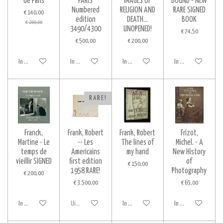
de Paris
PARIS
IMAGES OF
BOUND - NEW
Numbered
RELIGION AND
RARE SIGNED
€ 140,00
edition
DEATH...
BOOK
€ 200,00
3490/4300
UNOPENED!
€ 74,50
€ 500,00
€ 200,00
In winkelwagen
In winkelwagen
In winkelwagen
In winkelwagen
R A R E !
Franck,
Frank, Robert
Frank, Robert
Frizot,
Martine - Le
-- Les
The lines of
Michel. - A
temps de
Americains
my hand
New History
vieillir SIGNED
first edition
of
€ 150,00
1958 RARE!
Photography
€ 200,00
€ 3.500,00
€ 65,00
In winkelwagen
Uitverkocht
In winkelwagen
In winkelwagen