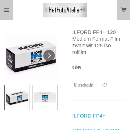
Ga
direct
naar
de
hoofdinhoud
ILFORD FP4+ 120
Medium Format Film
zwart wit 125 iso
rolfilm
€ 8,45
Uitverkocht
ILFORD FP4+