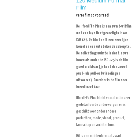
120 Medium Format
Film
verse film op voorraad!
De Ilford FP4 Plus is een zwart-witfilm
met een lage lichtgevoeligheid van
ISO 125. De film heeft een zeer fijne
korrel en een uitstekende scherpte.
De belichtingsruimte is riant: zowel
boven als onder de ISO 125 is de film
goed bruikbaar (je kunt dus zowel
push- als pull-ontwikkelingen
uitvoeren). Daardoor is de film zeer
breed inzetbaar.
Ilford FP4 Plus blinkt vooral uit in zeer
gedetailleerde onderwerpen en is
geschikt voor onder andere
portretten, mode, straat, product,
landschap en architectuur.
Dit is een middenformaat zwart-