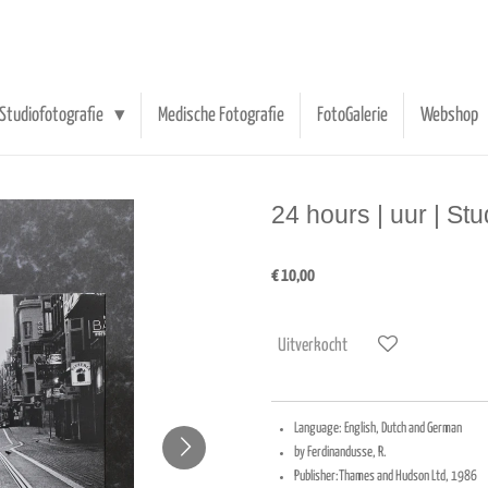
Studiofotografie
Medische Fotografie
FotoGalerie
Webshop
24 hours | uur | S
€ 10,00
Uitverkocht
Language: English, Dutch and German
by Ferdinandusse, R.
Publisher:Thames and Hudson Ltd, 1986