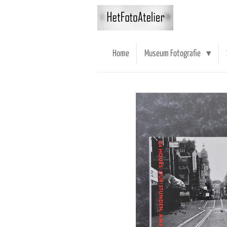
Ga
direct
naar
de
Home
Museum Fotografie
hoofdinhoud