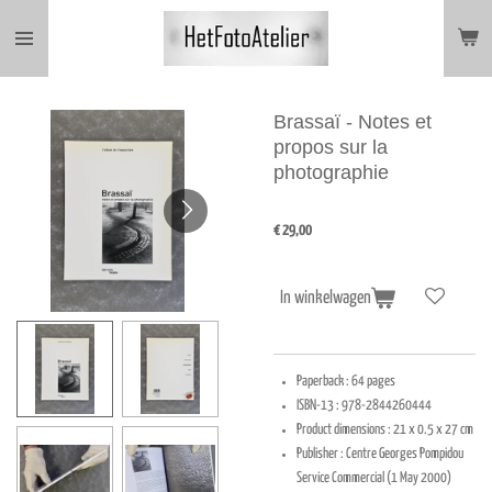
Ga
direct
naar
de
hoofdinhoud
Brassaï - Notes et
propos sur la
photographie
€ 29,00
In winkelwagen
Paperback :
64 pages
ISBN-13 :
978-2844260444
Product dimensions :
21 x 0.5 x 27 cm
Publisher :
Centre Georges Pompidou
Service Commercial (1 May 2000)