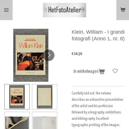
Ga
direct
naar
de
hoofdinhoud
Klein, William - I grandi
fotografi (Anno 1, nr. 8)
€ 14,50
In winkelwagen
Carefully laid out, the volume
describes an exhaustive presentation
of the artist and his profession
followed by a biography, exhibitions,
and bibliography.
Excellent
typographic printing of the images.