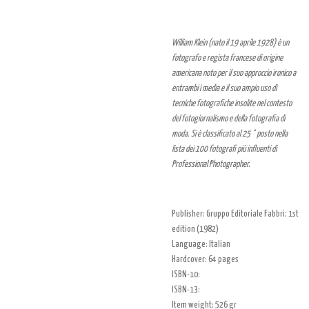
William Klein (nato il 19 aprile 1928) è un
fotografo e regista francese di origine
americana noto per il suo approccio ironico a
entrambi i media e il suo ampio uso di
tecniche fotografiche insolite nel contesto
del fotogiornalismo e della fotografia di
moda.
Si è classificato al 25 ° posto nella
lista dei 100 fotografi più influenti di
Professional Photographer.
Publisher:
Gruppo Editoriale Fabbri; 1st
edition (1982)
Language: Italian
Hardcover:
64 pages
ISBN-10:
ISBN-13:
Item weight: 526 gr