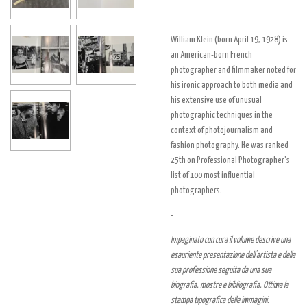
William Klein (born April 19, 1928) is
an American-born French
photographer and filmmaker noted for
his ironic approach to both media and
his extensive use of unusual
photographic techniques in the
context of photojournalism and
fashion photography. He was ranked
25th on Professional Photographer's
list of 100 most influential
photographers.
-
Impaginato con cura il volume descrive una
esauriente presentazione dell'artista e della
sua professione seguita da una sua
biografia, mostre e bibliografia. Ottima la
stampa tipografica delle immagini.