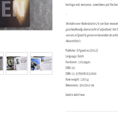
heritage and, moreover, sometimes put the bac
-
Verhalen over Nederland en 24 van haar monum
geschiedkundig doorwrocht of uitputtend. Het b
van ons erfgoed te geven en bovendien de acht
kleurenfoto's.
Publisher: Erfgoed.nu (2012)
Language: Dutch
Hardcover: 120 pages
ISBN-10:
ISBN-13: 9789081631600
Item weight: 1263 g
Dimensions: 30x30x2 cm
book is mint/new