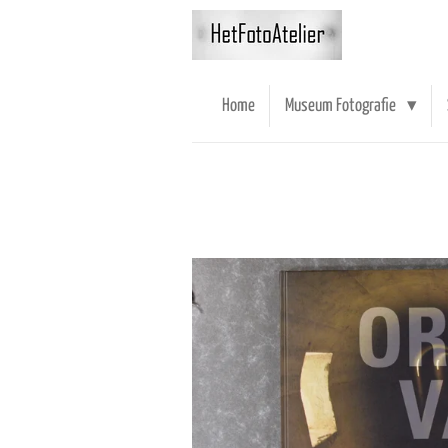
Ga
direct
naar
de
Home
Museum Fotografie
hoofdinhoud