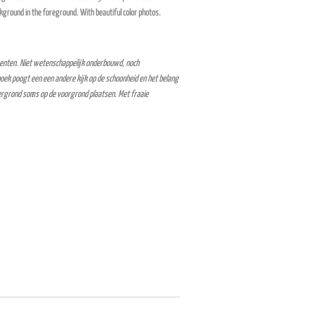
kground in the foreground.
With beautiful color photos.
enten. Niet wetenschappelijk onderbouwd, noch
oek poogt een een andere kijk op de schoonheid en het belang
ergrond soms op de voorgrond plaatsen. Met fraaie