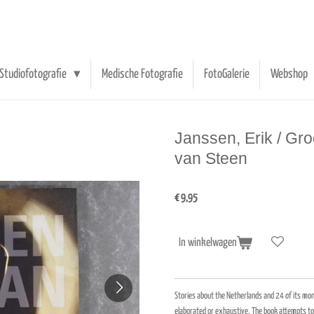
Studiofotografie
Medische Fotografie
FotoGalerie
Webshop
Janssen, Erik / Gro
van Steen
€ 9,95
In winkelwagen
Stories about the Netherlands and 24 of its m
elaborated or exhaustive.
The book attempts to 