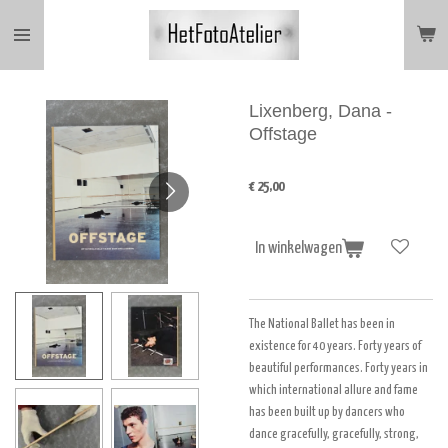
Ga
direct
naar
de
hoofdinhoud
Lixenberg, Dana -
Offstage
€ 25,00
In winkelwagen
The National Ballet has been in
existence for 40 years. Forty years of
beautiful performances. Forty years in
which international allure and fame
has been built up by dancers who
dance gracefully, gracefully, strong,