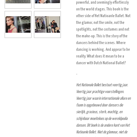
powerful, and seemingly effortlessly
on the world stages. This book is the
other side of Het Natioanle Ballet. Not
the glamor, not the smile, not the
spotlights, not the costumes and not
the make-up. This is the story of the
dancers behind the scenes. Where
dancing is working. And appear to be
reality. What does it mean to be a
dancer with Dutch National Ballet?
-
Het Nationale Ballet bestaat veertig jaar.
Veertig jaar prachtige voorstellingen.
Veertig jaar waarin internationale allure en
faam is opgebouwd door dansers die
sierlijk, gracieus, sterk, machtig, en
schijnbaar moeiteloos op de wereldpodia
dansen. Dit boek is de andere kant van Het
Natioanle Ballet. Niet de glamour, niet de