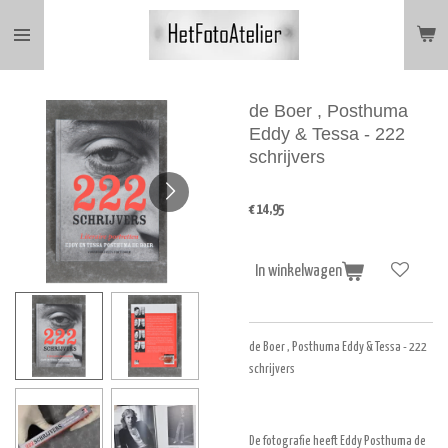
Ga
direct
naar
de
hoofdinhoud
de Boer , Posthuma
Eddy & Tessa - 222
schrijvers
€ 14,95
In winkelwagen
de Boer , Posthuma Eddy & Tessa - 222
schrijvers
De fotografie heeft Eddy Posthuma de