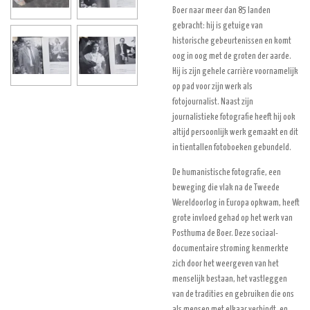
Boer naar meer dan 85 landen
gebracht: hij is getuige van
historische gebeurtenissen en komt
oog in oog met de groten der aarde.
Hij is zijn gehele carrière voornamelijk
op pad voor zijn werk als
fotojournalist. Naast zijn
journalistieke fotografie heeft hij ook
altijd persoonlijk werk gemaakt en dit
in tientallen fotoboeken gebundeld.
De humanistische fotografie, een
beweging die vlak na de Tweede
Wereldoorlog in Europa opkwam, heeft
grote invloed gehad op het werk van
Posthuma de Boer. Deze sociaal-
documentaire stroming kenmerkte
zich door het weergeven van het
menselijk bestaan, het vastleggen
van de tradities en gebruiken die ons
als mensen met elkaar verbindt, en