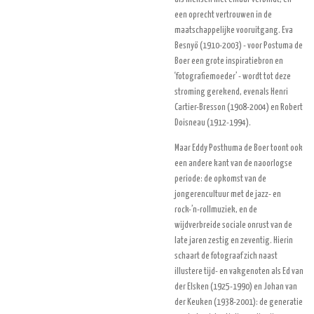
een oprecht vertrouwen in de
maatschappelijke vooruitgang. Eva
Besnyö (1910-2003) - voor Postuma de
Boer een grote inspiratiebron en
‘fotografiemoeder’ - wordt tot deze
stroming gerekend, evenals Henri
Cartier-Bresson (1908-2004) en Robert
Doisneau (1912-1994).
Maar Eddy Posthuma de Boer toont ook
een andere kant van de naoorlogse
periode: de opkomst van de
jongerencultuur met de jazz- en
rock-’n-rollmuziek, en de
wijdverbreide sociale onrust van de
late jaren zestig en zeventig. Hierin
schaart de fotograaf zich naast
illustere tijd- en vakgenoten als Ed van
der Elsken (1925-1990) en Johan van
der Keuken (1938-2001): de generatie