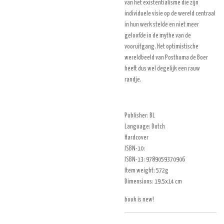
van het existentialisme die zijn
individuele visie op de wereld centraal
in hun werk stelde en niet meer
geloofde in de mythe van de
vooruitgang. Het optimistische
wereldbeeld van Posthuma de Boer
heeft dus wel degelijk een rauw
randje.
Publisher: BL
Language: Dutch
Hardcover
ISBN-10:
ISBN-13: 9789059370906
Item weight: 572g
Dimensions: 19,5x14 cm
book is new!