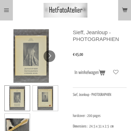
Ga
direct
naar
de
hoofdinhoud
Sieff, Jeanloup -
PHOTOGRAPHIEN
€ 45,00
In winkelwagen
Sief, Jeanloup - PHOTOGRAPHIEN
hardcover : 200
pages
Dimensions :
24.5 x 31 x 2.5
cm